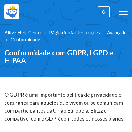
togg
men
Blitzz Help Center
Página inicial de soluções
Avançado
Conformidade
Conformidade com GDPR, LGPD e
HIPAA
O GDPR é uma importante política de privacidade e
segurança para aqueles que vivem ou se comunicam
com participantes da União Europeia. Blitzz é
compatível com o GDPR com todos os nossos planos.